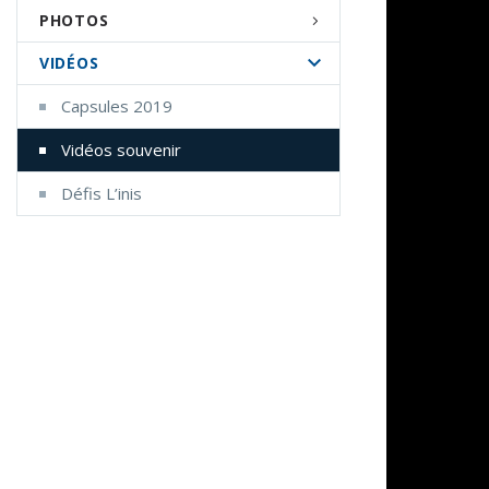
PHOTOS
VIDÉOS
Capsules 2019
Vidéos souvenir
Défis L’inis